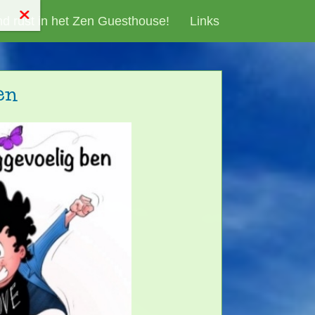
d rust in het Zen Guesthouse!
Links
en