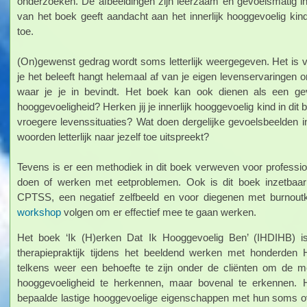
onderzoeken. De afbeeldingen zijn leerzaam en gevoelsmatig inz
van het boek geeft aandacht aan het innerlijk hooggevoelig kin
toe.
(On)gewenst gedrag wordt soms letterlijk weergegeven. Het is v
je het beleeft hangt helemaal af van je eigen levenservaringen
waar je je in bevindt. Het boek kan ook dienen als een gevo
hooggevoeligheid? Herken jij je innerlijk hooggevoelig kind in di
vroegere levenssituaties? Wat doen dergelijke gevoelsbeelden inn
woorden letterlijk naar jezelf toe uitspreekt?
Tevens is er een methodiek in dit boek verweven voor professio
doen of werken met eetproblemen. Ook is dit boek inzetbaar 
CPTSS, een negatief zelfbeeld en voor diegenen met burnoutkl
workshop
volgen om er effectief mee te gaan werken.
Het boek ‘Ik (H)erken Dat Ik Hooggevoelig Ben’ (IHDIHB) is 
therapiepraktijk tijdens het beeldend werken met honderden
telkens weer een behoefte te zijn onder de cliënten om de 
hooggevoeligheid te herkennen, maar bovenal te erkennen.
bepaalde lastige hooggevoelige eigenschappen met hun soms o