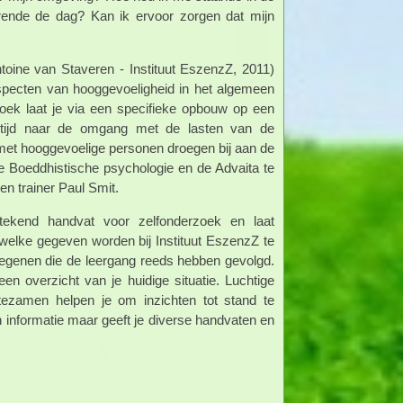
durende de dag? Kan ik ervoor zorgen dat mijn
ntoine van Staveren - Instituut EszenzZ, 2011)
specten van hooggevoeligheid in het algemeen
oek laat je via een specifieke opbouw op een
ertijd naar de omgang met de lasten van de
et hooggevoelige personen droegen bij aan de
 de Boeddhistische psychologie en de Advaita te
n trainer Paul Smit.
ekend handvat voor zelfonderzoek en laat
, welke gegeven worden bij Instituut EszenzZ te
iegenen die de leergang reeds hebben gevolgd.
een overzicht van je huidige situatie. Luchtige
 tezamen helpen je om inzichten tot stand te
en informatie maar geeft je diverse handvaten en