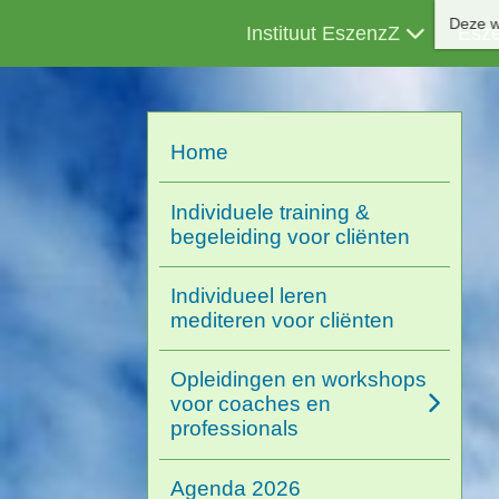
Deze w
Instituut EszenzZ
Esz
Home
Individuele training &
begeleiding voor cliënten
Individueel leren
mediteren voor cliënten
Opleidingen en workshops
voor coaches en
professionals
Agenda 2026