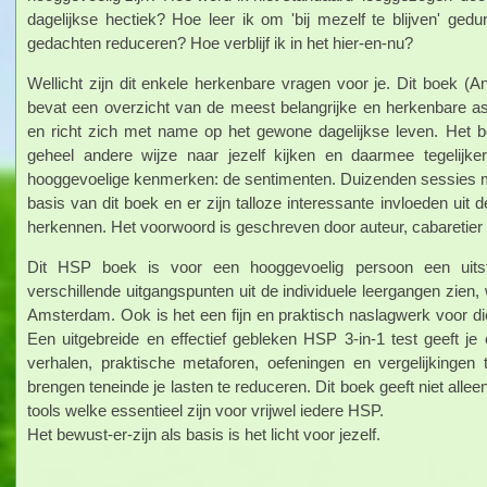
dagelijkse hectiek? Hoe leer ik om 'bij mezelf te blijven' ge
gedachten reduceren? Hoe verblijf ik in het hier-en-nu?
Wellicht zijn dit enkele herkenbare vragen voor je. Dit boek (A
bevat een overzicht van de meest belangrijke en herkenbare a
en richt zich met name op het gewone dagelijkse leven. Het b
geheel andere wijze naar jezelf kijken en daarmee tegelijk
hooggevoelige kenmerken: de sentimenten. Duizenden sessies m
basis van dit boek en er zijn talloze interessante invloeden uit
herkennen. Het voorwoord is geschreven door auteur, cabaretier e
Dit HSP boek is voor een hooggevoelig persoon een uitst
verschillende uitgangspunten uit de individuele leergangen zien
Amsterdam. Ook is het een fijn en praktisch naslagwerk voor d
Een uitgebreide en effectief gebleken HSP 3-in-1 test geeft je 
verhalen, praktische metaforen, oefeningen en vergelijkingen
brengen teneinde je lasten te reduceren. Dit boek geeft niet alle
tools welke essentieel zijn voor vrijwel iedere HSP.
Het bewust-er-zijn als basis is het licht voor jezelf.