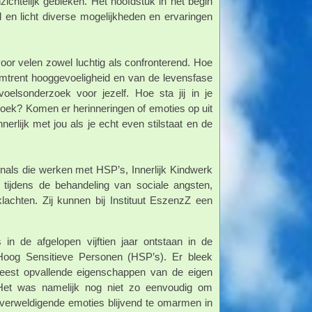
ichtelijk gebleken. Het hoofdstuk in het begin
d en licht diverse mogelijkheden en ervaringen
oor velen zowel luchtig als confronterend. Hoe
 omtrent hooggevoeligheid en van de levensfase
elsonderzoek voor jezelf. Hoe sta jij in je
t boek? Komen er herinneringen of emoties op uit
erlijk met jou als je echt even stilstaat en de
nals die werken met HSP’s, Innerlijk Kindwerk
tijdens de behandeling van sociale angsten,
achten. Zij kunnen bij Instituut EszenzZ een
in de afgelopen vijftien jaar ontstaan in de
 Hoog Sensitieve Personen (HSP’s). Er bleek
meest opvallende eigenschappen van de eigen
 Het was namelijk nog niet zo eenvoudig om
verweldigende emoties blijvend te omarmen in