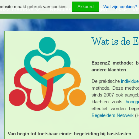
ebsite maakt gebruik van cookies.
Akkoord
Wat zijn cookies?
enzZ methode
Reacties en ervaringen
HSP? Vin
Wat is de 
EszenzZ methode: be
andere klachten
De praktische
individue
methode. Deze method
sinds 2007 ook aange
klachten zoals
hoogge
effectief worden beg
Begeleiders Netwerk
(H
Van begin tot toetsbaar einde: begeleiding bij basislasten