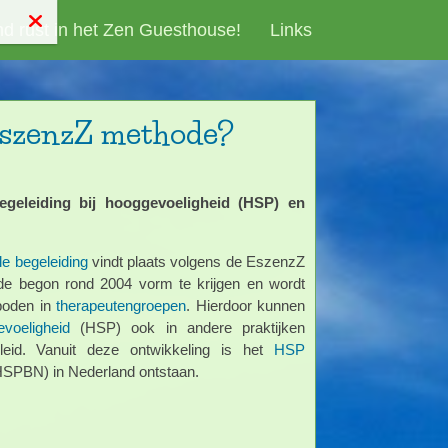
d rust in het Zen Guesthouse!
Links
EszenzZ methode?
geleiding bij hooggevoeligheid (HSP) en
le begeleiding
vindt plaats volgens de EszenzZ
e begon rond 2004 vorm te krijgen en wordt
boden in
therapeutengroepen
. Hierdoor kunnen
voeligheid
(HSP) ook in andere praktijken
eleid. Vanuit deze ontwikkeling is het
HSP
SPBN) in Nederland ontstaan.