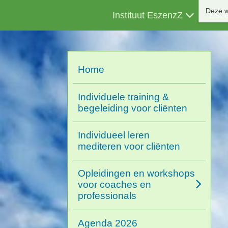
Deze w
Instituut EszenzZ
Esz
Home
Individuele training &
begeleiding voor cliënten
Individueel leren
mediteren voor cliënten
Opleidingen en workshops
voor coaches en
professionals
Agenda 2026