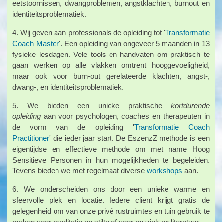
eetstoornissen, dwangproblemen, angstklachten, burnout en
identiteitsproblematiek.
4. Wij geven aan professionals de opleiding tot '
Transformatie
Coach Master
'. Een opleiding van ongeveer 5 maanden in 13
fysieke lesdagen. Vele tools en handvaten om praktisch te
gaan werken op alle vlakken omtrent hooggevoeligheid,
maar ook voor burn-out gerelateerde klachten, angst-,
dwang-, en identiteitsproblematiek.
5. We bieden een unieke praktische
kortdurende
opleiding
aan voor psychologen, coaches en therapeuten in
de vorm van de opleiding '
Transformatie Coach
Practitioner
' die ieder jaar start. De EszenzZ methode is een
eigentijdse en effectieve methode om met name Hoog
Sensitieve Personen in hun mogelijkheden te begeleiden.
Tevens bieden we met regelmaat diverse
workshops
aan.
6. We onderscheiden ons door een unieke warme en
sfeervolle plek en locatie. Iedere client krijgt gratis de
gelegenheid om van onze privé rustruimtes en tuin gebruik te
maken voor meditatie en stilte of voor muziek en literatuur.