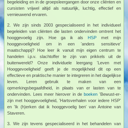
begeleiding en in de groepsleergangen door onze cliënten en
cursisten vrijwel altijd als natuurlijk, luchtig, effectief en
vernieuwend ervaren.
2. We zijn sinds 2003 gespecialiseerd in het individueel
begeleiden van cliënten die lasten ondervinden omtrent het
hooggevoelig zijn. Hoe ga ik als
HSP
met mijn
hooggevoeligheid om in een 'anders sensitieve'
maatschappij? Hoe leer ik vanuit mijn eigen centrum te
handelen i.p.v. slachtoffer te zijn van prikkels uit de
buitenwereld? Onze individuele leergang 'Leven met
Hooggevoeligheid' geeft je de mogelijkheid dit op een
effectieve en praktische manier te integreren in het dagelijkse
leven. Leren gebruik te maken van een
opmerkingsbegaafdheid, in plaats van er lasten van te
ondervinden. Lees meer hierover in de
boeken
'Bewust-er-
zijn met hooggevoeligheid, 'Hartsverhalen voor iedere HSP'
en 'Ik (h)erken dat ik hooggevoelig ben' van Antoine van
Staveren.
3. We zijn tevens gespecialiseerd in het behandelen van