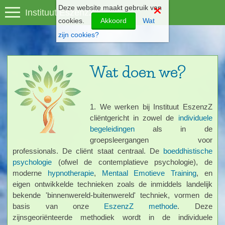
Deze website maakt gebruik van
Instituut EszenzZ
cookies.
Akkoord
Wat
zijn cookies?
Wat doen we?
1. We werken bij Instituut EszenzZ
cliëntgericht in zowel de
individuele
begeleidingen
als in de
groepsleergangen voor
professionals. De cliënt staat centraal. De
boeddhistische
psychologie
(ofwel de contemplatieve psychologie), de
moderne
hypnotherapie
,
Mentaal Emotieve Training
, en
eigen ontwikkelde technieken zoals de inmiddels landelijk
bekende 'binnenwereld-buitenwereld' techniek, vormen de
basis van onze
EszenzZ methode
. Deze
zijnsgeoriënteerde methodiek wordt in de individuele