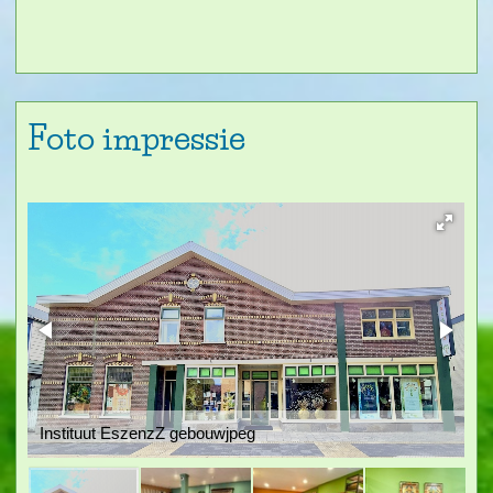
Foto impressie
Instituut EszenzZ gebouwjpeg
P